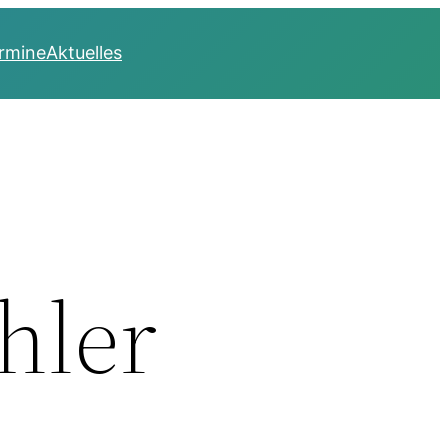
rmine
Aktuelles
hler