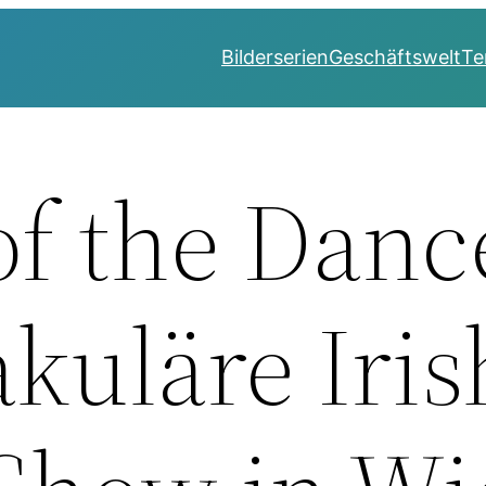
Bilderserien
Geschäftswelt
Te
of the Danc
kuläre Iris