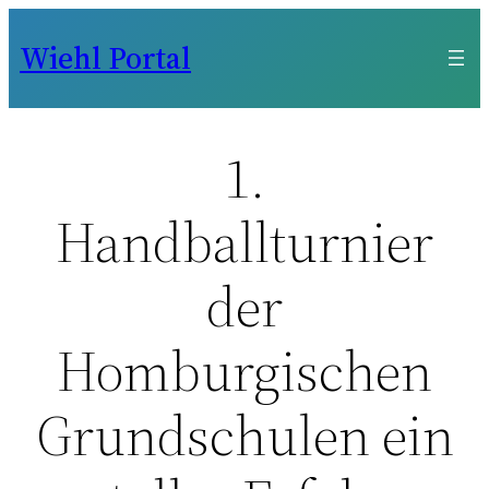
Zum
Wiehl Portal
Inhalt
springen
1.
Handballturnier
der
Homburgischen
Grundschulen ein