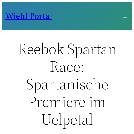
Zum
Wiehl Portal
Inhalt
springen
Reebok Spartan
Race:
Spartanische
Premiere im
Uelpetal