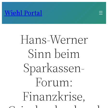
Zum
Wiehl Portal
Inhalt
springen
Hans-Werner
Sinn beim
Sparkassen-
Forum:
Finanzkrise,