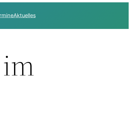
rmine
Aktuelles
 im