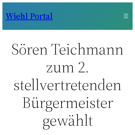
Zum
Wiehl Portal
Inhalt
springen
Sören Teichmann
zum 2.
stellvertretenden
Bürgermeister
gewählt