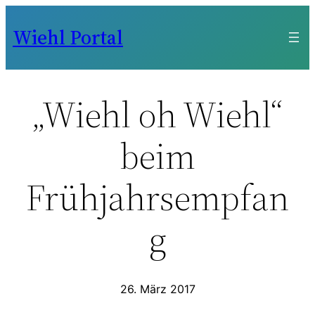
Zum
Wiehl Portal
Inhalt
springen
„Wiehl oh Wiehl“
beim
Frühjahrsempfan
g
26. März 2017