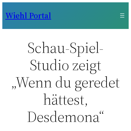
Zum
Wiehl Portal
Inhalt
springen
Schau-Spiel-
Studio zeigt
„Wenn du geredet
hättest,
Desdemona“