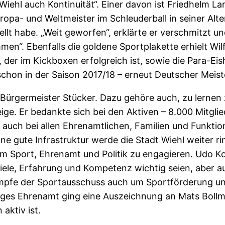
iehl auch Kontinuität“. Einer davon ist Friedhelm Lan
uropa- und Weltmeister im Schleuderball in seiner Alt
llt habe. „Weit geworfen“, erklärte er verschmitzt und
en“. Ebenfalls die goldene Sportplakette erhielt Wi
, der im Kickboxen erfolgreich ist, sowie die Para-E
 schon in der Saison 2017/18 – erneut Deutscher Meis
e Bürgermeister Stücker. Dazu gehöre auch, zu lernen z
ge. Er bedankte sich bei den Aktiven – 8.000 Mitglie
 auch bei allen Ehrenamtlichen, Familien und Funktio
eine gute Infrastruktur werde die Stadt Wiehl weiter 
h im Sport, Ehrenamt und Politik zu engagieren. Udo 
Ziele, Erfahrung und Kompetenz wichtig seien, aber au
pfe der Sportausschuss auch um Sportförderung und S
nges Ehrenamt ging eine Auszeichnung an Mats Bollm
aktiv ist.