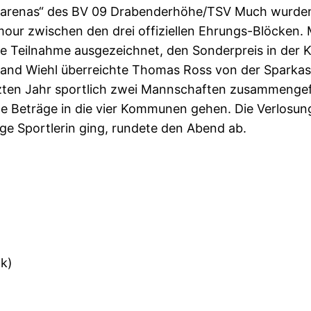
arenas“ des BV 09 Drabenderhöhe/TSV Much wurden 
lamour zwischen den drei offiziellen Ehrungs-Blöcke
 Teilnahme ausgezeichnet, den Sonderpreis in der Kat
verband Wiehl überreichte Thomas Ross von der Spar
tzten Jahr sportlich zwei Mannschaften zusammengef
lige Beträge in die vier Kommunen gehen. Die Verlosu
ge Sportlerin ging, rundete den Abend ab.
ck)