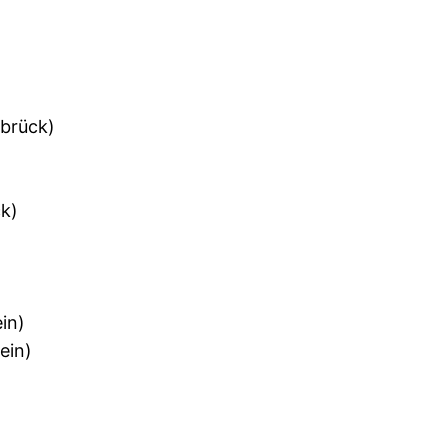
brück)
ck)
in)
ein)