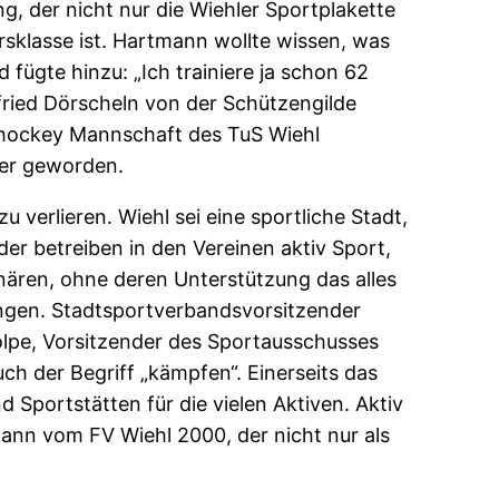
g, der nicht nur die Wiehler Sportplakette
ersklasse ist. Hartmann wollte wissen, was
 fügte hinzu: „Ich trainiere ja schon 62
lfried Dörscheln von der Schützengilde
ishockey Mannschaft des TuS Wiehl
ter geworden.
u verlieren. Wiehl sei eine sportliche Stadt,
der betreiben in den Vereinen aktiv Sport,
nären, ohne deren Unterstützung das alles
ringen. Stadtsportverbandsvorsitzender
Kolpe, Vorsitzender des Sportausschusses
ch der Begriff „kämpfen“. Einerseits das
portstätten für die vielen Aktiven. Aktiv
ann vom FV Wiehl 2000, der nicht nur als