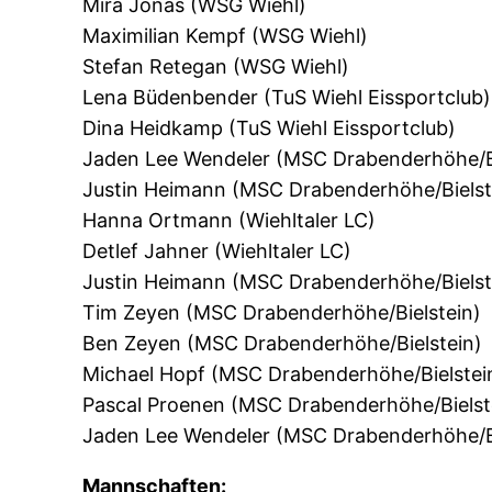
Mira Jonas (WSG Wiehl)
Maximilian Kempf (WSG Wiehl)
Stefan Retegan (WSG Wiehl)
Lena Büdenbender (TuS Wiehl Eissportclub)
Dina Heidkamp (TuS Wiehl Eissportclub)
Jaden Lee Wendeler (MSC Drabenderhöhe/Bi
Justin Heimann (MSC Drabenderhöhe/Bielst
Hanna Ortmann (Wiehltaler LC)
Detlef Jahner (Wiehltaler LC)
Justin Heimann (MSC Drabenderhöhe/Bielst
Tim Zeyen (MSC Drabenderhöhe/Bielstein)
Ben Zeyen (MSC Drabenderhöhe/Bielstein)
Michael Hopf (MSC Drabenderhöhe/Bielstei
Pascal Proenen (MSC Drabenderhöhe/Bielst
Jaden Lee Wendeler (MSC Drabenderhöhe/Bi
Mannschaften: