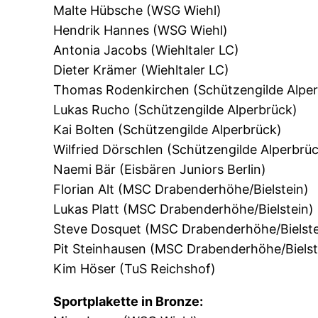
Malte Hübsche (WSG Wiehl)
Hendrik Hannes (WSG Wiehl)
Antonia Jacobs (Wiehltaler LC)
Dieter Krämer (Wiehltaler LC)
Thomas Rodenkirchen (Schützengilde Alper
Lukas Rucho (Schützengilde Alperbrück)
Kai Bolten (Schützengilde Alperbrück)
Wilfried Dörschlen (Schützengilde Alperbrü
Naemi Bär (Eisbären Juniors Berlin)
Florian Alt (MSC Drabenderhöhe/Bielstein)
Lukas Platt (MSC Drabenderhöhe/Bielstein)
Steve Dosquet (MSC Drabenderhöhe/Bielste
Pit Steinhausen (MSC Drabenderhöhe/Bielst
Kim Höser (TuS Reichshof)
Sportplakette in Bronze: