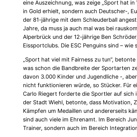
eine Auszeichnung, was zeige „Sport hat in W
in Gold erhielt, sondern auch Deutscher-, E
der 81-jährige mit dem Schleuderball angeste
Jahre, da muss ja auch mal was bei rauskomm
Alperbrück und der 12-jährige Ben Schröder
Eissportclubs. Die ESC Penguins sind – wie
„Sport hat viel mit Fairness zu tun“, betont
was schon die Bandbreite der Sportarten zei
davon 3.000 Kinder und Jugendliche -, aber
nicht funktionieren würde, so Stücker. Für 
Carlo Riegert forderte die Sportler auf sic
der Stadt Wiehl, betonte, dass Motivation, 
Kämpfen um Medaillen und andererseits käm
sind auch viele im Ehrenamt. Im Bereich Ju
Trainer, sondern auch im Bereich Integration 