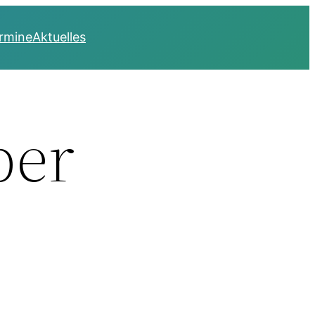
rmine
Aktuelles
ber