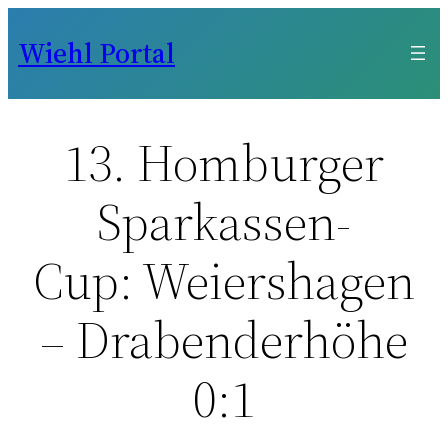
Zum
Wiehl Portal
Inhalt
springen
13. Homburger
Sparkassen-
Cup: Weiershagen
– Drabenderhöhe
0:1