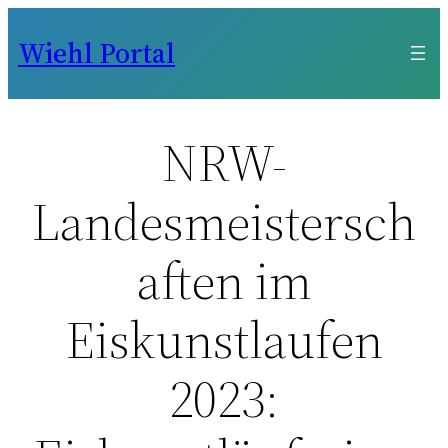
Zum
Wiehl Portal
Inhalt
springen
NRW-
Landesmeistersch
aften im
Eiskunstlaufen
2023: