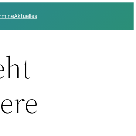
rmine
Aktuelles
eht
were