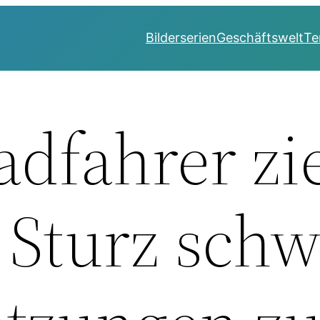
Bilderserien
Geschäftswelt
Te
adfahrer zi
i Sturz sch