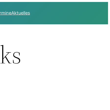
rmine
Aktuelles
cks