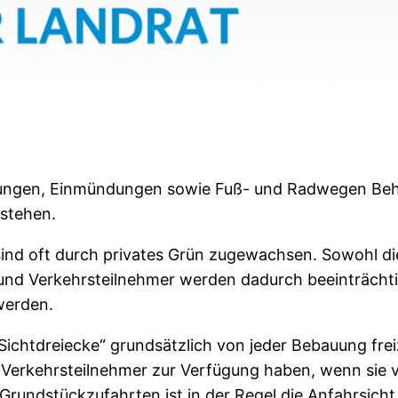
zungen, Einmündungen sowie Fuß- und Radwegen Be
stehen.
nd oft durch privates Grün zugewachsen. Sowohl die 
und Verkehrsteilnehmer werden dadurch beeinträchtig
 werden.
ichtdreiecke“ grundsätzlich von jeder Bebauung frei
 Verkehrsteilnehmer zur Verfügung haben, wenn sie v
rundstückzufahrten ist in der Regel die Anfahrsicht 