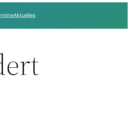
rmine
Aktuelles
dert