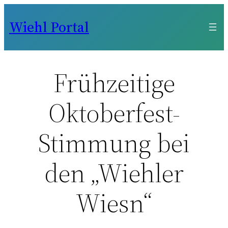
Zum
Wiehl Portal
Inhalt
springen
Frühzeitige
Oktoberfest-
Stimmung bei
den „Wiehler
Wiesn“