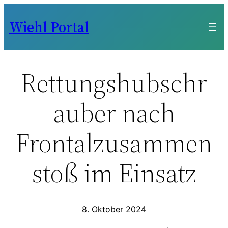
Zum
Wiehl Portal
Inhalt
springen
Rettungshubschr
auber nach
Frontalzusammen
stoß im Einsatz
8. Oktober 2024