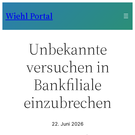
Zum
Wiehl Portal
Inhalt
springen
Unbekannte
versuchen in
Bankfiliale
einzubrechen
22. Juni 2026