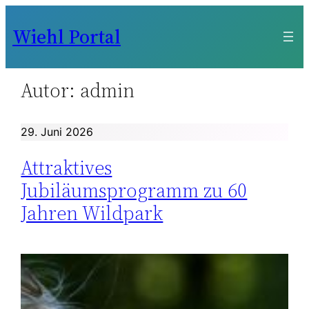
Zum
Wiehl Portal
Inhalt
springen
Autor:
admin
29. Juni 2026
Attraktives
Jubiläumsprogramm zu 60
Jahren Wildpark