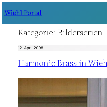
Zum
Wiehl Portal
Inhalt
springen
Kategorie:
Bilderserien
12. April 2008
Harmonic Brass in Wieh